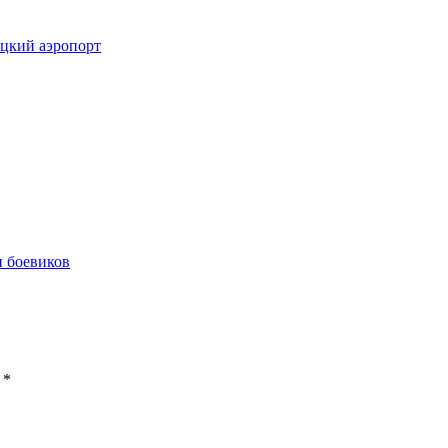
ецкий аэропорт
 боевиков
ы
*