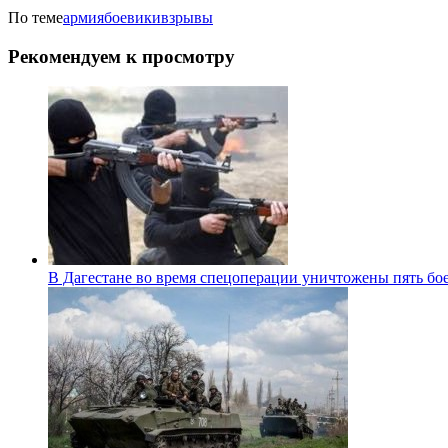
По теме
армия
боевики
взрывы
Рекомендуем к просмотру
В Дагестане во время спецоперации уничтожены пять бо