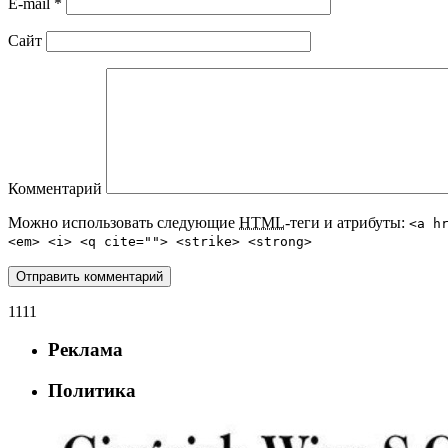
E-mail
*
Сайт
Комментарий
Можно использовать следующие
HTML
-теги и атрибуты:
<a h
<em> <i> <q cite=""> <strike> <strong>
1111
Реклама
Политика