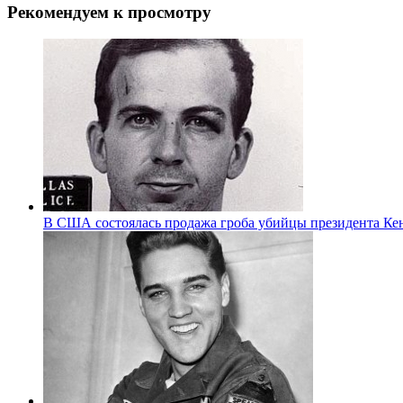
Рекомендуем к просмотру
В США состоялась продажа гроба убийцы президента Ке