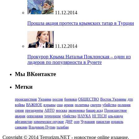
11.12.2014
Прошла акция протеста крымских татар в Турции
11.12.2014
Прокурор Крыма Наталья Поклонская – один из
лидеров по популярности в Рунете
Мы ВКонтакте
Метки
происшествия
Украина
россия
боевики
ОБЩЕСТВО
Восток Украины
дтп
войны
ВАЖНОЕ
взрывы
сша
армия
политика
смерти
убийства
полиция
сирия
президенты
АВТО
москва
экономика
башар асад
Происшествие
авария
оппозиция
терроризм
убийство
НАУКА
HI TECH
аль-каида
афганистан
химическое оружие
ДНР
оон
Чувашия
пакистан
израиль
санкции
Владимир Путин
талибан
Copyright © 2014 Terrorizm.NET - новостное online издание.