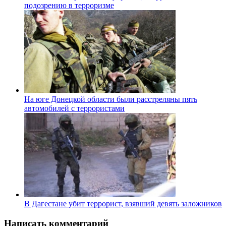
подозрению в терроризме
На юге Донецкой области были расстреляны пять
автомобилей с террористами
В Дагестане убит террорист, взявший девять заложников
Написать комментарий