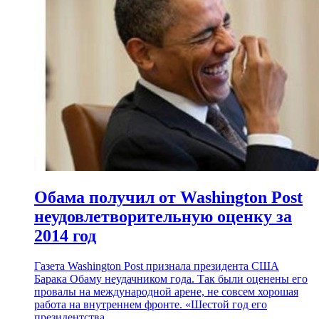
Обама получил от Washington Post
неудовлетворительную оценку за
2014 год
Газета Washington Post признала президента США
Барака Обаму неудачником года. Так были оценены его
провалы на международной арене, не совсем хорошая
работа на внутреннем фронте. «Шестой год его
президентства...