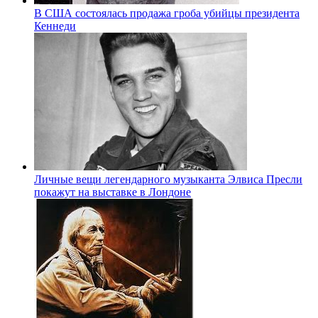
В США состоялась продажа гроба убийцы президента
Кеннеди
Личные вещи легендарного музыканта Элвиса Пресли
покажут на выставке в Лондоне