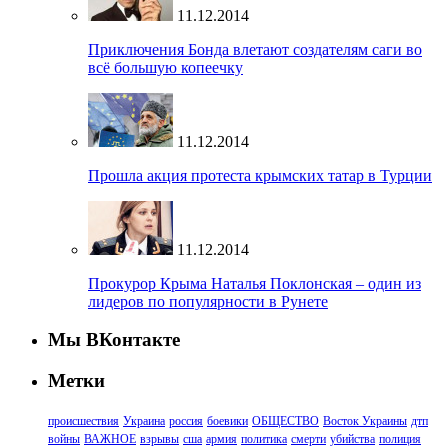
11.12.2014
Приключения Бонда влетают создателям саги во
всё большую копеечку
11.12.2014
Прошла акция протеста крымских татар в Турции
11.12.2014
Прокурор Крыма Наталья Поклонская – один из
лидеров по популярности в Рунете
Мы ВКонтакте
Метки
происшествия
Украина
россия
боевики
ОБЩЕСТВО
Восток Украины
дтп
войны
ВАЖНОЕ
взрывы
сша
армия
политика
смерти
убийства
полиция