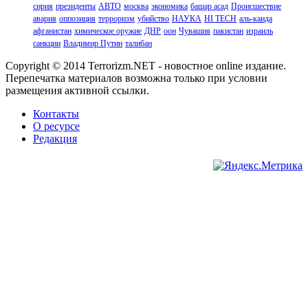
сирия
президенты
АВТО
москва
экономика
башар асад
Происшествие
авария
оппозиция
терроризм
убийство
НАУКА
HI TECH
аль-каида
афганистан
химическое оружие
ДНР
оон
Чувашия
пакистан
израиль
санкции
Владимир Путин
талибан
Copyright © 2014 Terrorizm.NET - новостное online издание.
Перепечатка материалов возможна только при условии
размещения активной ссылки.
Контакты
О ресурсе
Редакция