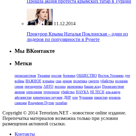
Прошла акция протеста крымских татар в Турции
11.12.2014
Прокурор Крыма Наталья Поклонская – один из
лидеров по популярности в Рунете
Мы ВКонтакте
Метки
происшествия
Украина
россия
боевики
ОБЩЕСТВО
Восток Украины
дтп
войны
ВАЖНОЕ
взрывы
сша
армия
политика
смерти
убийства
полиция
сирия
президенты
АВТО
москва
экономика
башар асад
Происшествие
авария
оппозиция
терроризм
убийство
НАУКА
HI TECH
аль-каида
афганистан
химическое оружие
ДНР
оон
Чувашия
пакистан
израиль
санкции
Владимир Путин
талибан
Copyright © 2014 Terrorizm.NET - новостное online издание.
Перепечатка материалов возможна только при условии
размещения активной ссылки.
Контакты