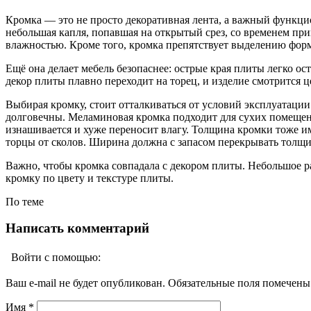
Кромка — это не просто декоративная лента, а важный функци
небольшая капля, попавшая на открытый срез, со временем пр
влажностью. Кроме того, кромка препятствует выделению фор
Ещё она делает мебель безопаснее: острые края плиты легко ос
декор плиты плавно переходит на торец, и изделие смотрится ц
Выбирая кромку, стоит отталкиваться от условий эксплуатац
долговечны. Меламиновая кромка подходит для сухих помещени
изнашивается и хуже переносит влагу. Толщина кромки тоже им
торцы от сколов. Ширина должна с запасом перекрывать толщи
Важно, чтобы кромка совпадала с декором плиты. Небольшое ра
кромку по цвету и текстуре плиты.
По теме
Написать комментарий
Войти с помощью:
Ваш e-mail не будет опубликован. Обязательные поля помечен
Имя
*