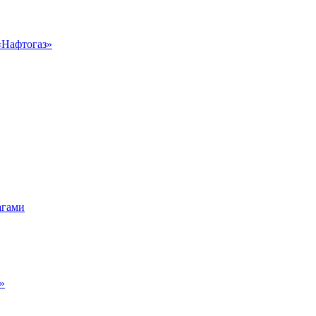
«Нафтогаз»
агами
»