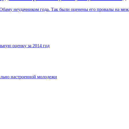
 Обаму неудачником года. Так были оценены его провалы на меж
льную оценку за 2014 год
ально настроенной молодежи