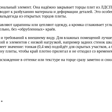
ональный элемент. Она надёжно закрывает торцы плит из ЛДСП 
иводит к разбуханию материала и деформации деталей. Это особ
мальдегида из открытых торцов плиты.
тавляют царапины или цепляют одежду, а кромка сглаживает углы
ельно, без «обрубленных» краёв.
ии и требований к внешнему виду. Для влажных помещений лучш
й и элементов с низкой нагрузкой, например задних стенок шка
еет значение: тонкая (0,4 мм) подойдёт для скрытых участков, а
ну плиты, чтобы край плотно прилегал и не отходил со времене
схождение в оттенке или текстуре на торце сразу заметно и сн
ы
*