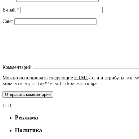
E-mail
*
Сайт
Комментарий
Можно использовать следующие
HTML
-теги и атрибуты:
<a h
<em> <i> <q cite=""> <strike> <strong>
1111
Реклама
Политика