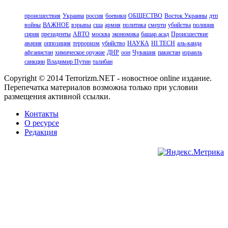
происшествия
Украина
россия
боевики
ОБЩЕСТВО
Восток Украины
дтп
войны
ВАЖНОЕ
взрывы
сша
армия
политика
смерти
убийства
полиция
сирия
президенты
АВТО
москва
экономика
башар асад
Происшествие
авария
оппозиция
терроризм
убийство
НАУКА
HI TECH
аль-каида
афганистан
химическое оружие
ДНР
оон
Чувашия
пакистан
израиль
санкции
Владимир Путин
талибан
Copyright © 2014 Terrorizm.NET - новостное online издание.
Перепечатка материалов возможна только при условии
размещения активной ссылки.
Контакты
О ресурсе
Редакция