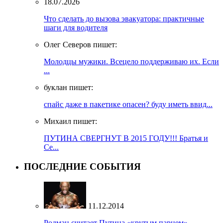
18.07.2026
Что сделать до вызова эвакуатора: практичные
шаги для водителя
Олег Северов пишет:
Молодцы мужики. Всецело поддерживаю их. Если
...
буклан пишет:
спайс даже в пакетике опасен? буду иметь ввид...
Михаил пишет:
ПУТИНА СВЕРГНУТ В 2015 ГОДУ!!! Братья и
Се...
ПОСЛЕДНИЕ СОБЫТИЯ
11.12.2014
Родман считает Путина «крутым парнем»