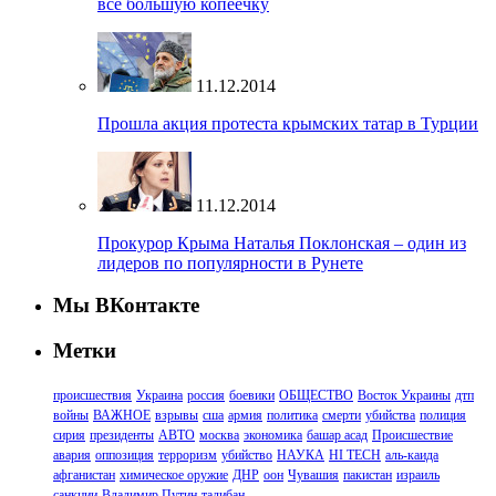
всё большую копеечку
11.12.2014
Прошла акция протеста крымских татар в Турции
11.12.2014
Прокурор Крыма Наталья Поклонская – один из
лидеров по популярности в Рунете
Мы ВКонтакте
Метки
происшествия
Украина
россия
боевики
ОБЩЕСТВО
Восток Украины
дтп
войны
ВАЖНОЕ
взрывы
сша
армия
политика
смерти
убийства
полиция
сирия
президенты
АВТО
москва
экономика
башар асад
Происшествие
авария
оппозиция
терроризм
убийство
НАУКА
HI TECH
аль-каида
афганистан
химическое оружие
ДНР
оон
Чувашия
пакистан
израиль
санкции
Владимир Путин
талибан