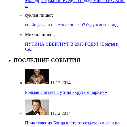
Молодцы мужики. Всецело поддерживаю их. Если
...
буклан пишет:
спайс даже в пакетике опасен? буду иметь ввид...
Михаил пишет:
ПУТИНА СВЕРГНУТ В 2015 ГОДУ!!! Братья и
Се...
ПОСЛЕДНИЕ СОБЫТИЯ
11.12.2014
Родман считает Путина «крутым парнем»
11.12.2014
Приключения Бонда влетают создателям саги во