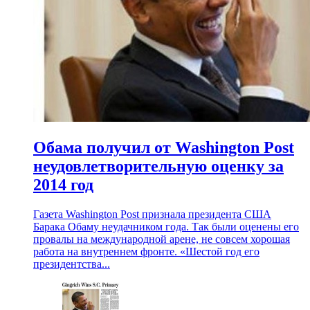
Обама получил от Washington Post
неудовлетворительную оценку за
2014 год
Газета Washington Post признала президента США
Барака Обаму неудачником года. Так были оценены его
провалы на международной арене, не совсем хорошая
работа на внутреннем фронте. «Шестой год его
президентства...