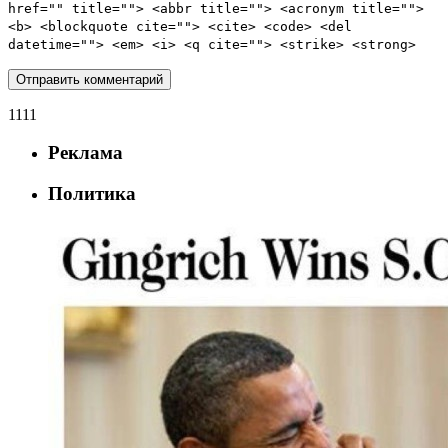
href="" title=""> <abbr title=""> <acronym title="">
<b> <blockquote cite=""> <cite> <code> <del
datetime=""> <em> <i> <q cite=""> <strike> <strong>
1111
Реклама
Политика