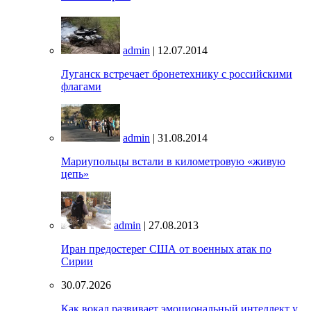
admin
| 12.07.2014
Луганск встречает бронетехнику с российскими
флагами
admin
| 31.08.2014
Мариупольцы встали в километровую «живую
цепь»
admin
| 27.08.2013
Иран предостерег США от военных атак по
Сирии
30.07.2026
Как вокал развивает эмоциональный интеллект у