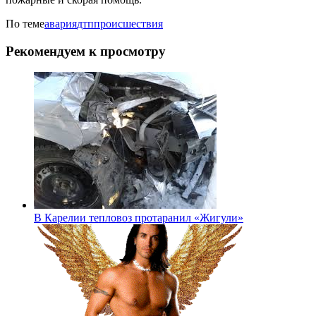
По теме
авария
дтп
происшествия
Рекомендуем к просмотру
В Карелии тепловоз протаранил «Жигули»