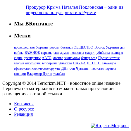
Прокурор Крыма Наталья Поклонская – один из
лидеров по популярности в Рунете
Мы ВКонтакте
Метки
происшествия
Украина
россия
боевики
ОБЩЕСТВО
Восток Украины
дтп
войны
ВАЖНОЕ
взрывы
сша
армия
политика
смерти
убийства
полиция
сирия
президенты
АВТО
москва
экономика
башар асад
Происшествие
авария
оппозиция
терроризм
убийство
НАУКА
HI TECH
аль-каида
афганистан
химическое оружие
ДНР
оон
Чувашия
пакистан
израиль
санкции
Владимир Путин
талибан
Copyright © 2014 Terrorizm.NET - новостное online издание.
Перепечатка материалов возможна только при условии
размещения активной ссылки.
Контакты
О ресурсе
Редакция