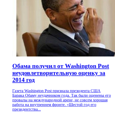
Обама получил от Washington Post
неудовлетворительную оценку за
2014 год
Газета Washington Post признала президента США
Барака Обаму неудачником года. Так были оценены его
провалы на международной арене, не совсем хорошая
работа на внутреннем фронте. «Шестой год его
президентства...