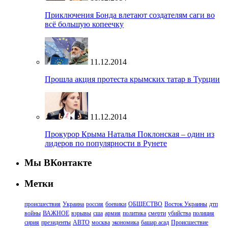
Приключения Бонда влетают создателям саги во
всё большую копеечку
11.12.2014
Прошла акция протеста крымских татар в Турции
11.12.2014
Прокурор Крыма Наталья Поклонская – один из
лидеров по популярности в Рунете
Мы ВКонтакте
Метки
происшествия
Украина
россия
боевики
ОБЩЕСТВО
Восток Украины
дтп
войны
ВАЖНОЕ
взрывы
сша
армия
политика
смерти
убийства
полиция
сирия
президенты
АВТО
москва
экономика
башар асад
Происшествие