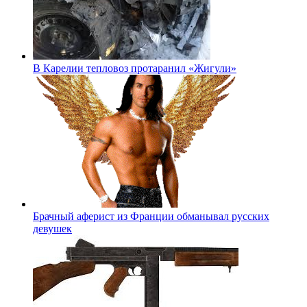
В Карелии тепловоз протаранил «Жигули»
Брачный аферист из Франции обманывал русских
девушек