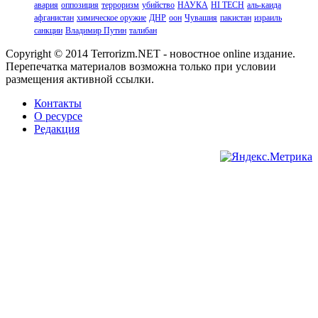
авария
оппозиция
терроризм
убийство
НАУКА
HI TECH
аль-каида
афганистан
химическое оружие
ДНР
оон
Чувашия
пакистан
израиль
санкции
Владимир Путин
талибан
Copyright © 2014 Terrorizm.NET - новостное online издание.
Перепечатка материалов возможна только при условии
размещения активной ссылки.
Контакты
О ресурсе
Редакция