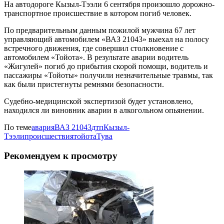
На автодороге Кызыл-Тээли 6 сентября произошло дорожно-
транспортное происшествие в котором погиб человек.
По предварительным данным пожилой мужчина 67 лет
управляющий автомобилем «ВАЗ 21043» выехал на полосу
встречного движения, где совершил столкновение с
автомобилем «Тойота». В результате аварии водитель
«Жигулей» погиб до прибытия скорой помощи, водитель и
пассажиры «Тойоты» получили незначительные травмы, так
как были пристегнуты ремнями безопасности.
Судебно-медицинской экспертизой будет установлено,
находился ли виновник аварии в алкогольном опьянении.
По теме
авария
ВАЗ 21043
дтп
Кызыл-
Тээли
происшествия
тойота
Тува
Рекомендуем к просмотру