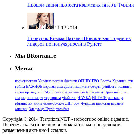
Прошла акция протеста крымских татар в Турции
11.12.2014
Прокурор Крыма Наталья Поклонская – один из
лидеров по популярности в Рунете
Мы ВКонтакте
Метки
происшествия
Украина
россия
боевики
ОБЩЕСТВО
Восток Украины
дтп
войны
ВАЖНОЕ
взрывы
сша
армия
политика
смерти
убийства
полиция
сирия
президенты
АВТО
москва
экономика
башар асад
Происшествие
авария
оппозиция
терроризм
убийство
НАУКА
HI TECH
аль-каида
афганистан
химическое оружие
ДНР
оон
Чувашия
пакистан
израиль
санкции
Владимир Путин
талибан
Copyright © 2014 Terrorizm.NET - новостное online издание.
Перепечатка материалов возможна только при условии
размещения активной ссылки.