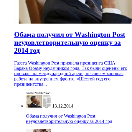
Обама получил от Washington Post
неудовлетворительную оценку за
2014 год
Газета Washington Post признала президента США
Барака Обаму неудачником года. Так были оценены его
провалы на международной арене, не совсем хорошая
работа на внутреннем фронте. «Шестой год его
президентства...
13.12.2014
Обама получил от Washington Post
неудовлетворительную оценку за 2014 год