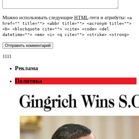
Можно использовать следующие
HTML
-теги и атрибуты:
<a
href="" title=""> <abbr title=""> <acronym title="">
<b> <blockquote cite=""> <cite> <code> <del
datetime=""> <em> <i> <q cite=""> <strike> <strong>
1111
Реклама
Политика