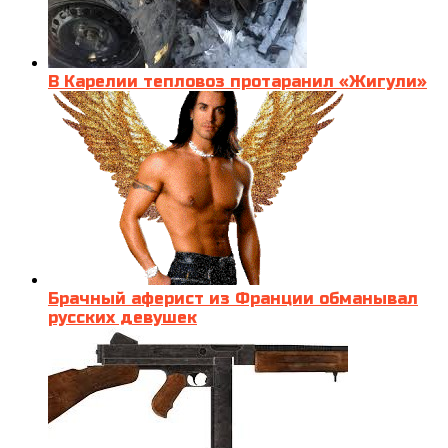
В Карелии тепловоз протаранил «Жигули»
Брачный аферист из Франции обманывал
русских девушек