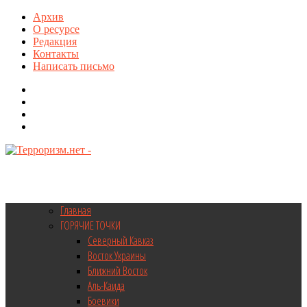
Архив
О ресурсе
Редакция
Контакты
Написать письмо
Главная
ГОРЯЧИЕ ТОЧКИ
Северный Кавказ
Восток Украины
Ближний Восток
Аль-Каида
Боевики