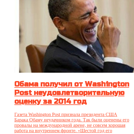
Обама получил от Washington
Post неудовлетворительную
оценку за 2014 год
Газета Washington Post признала президента США
Барака Обаму неудачником года. Так были оценены его
провалы на международной арене, не совсем хорошая
работа на внутреннем фронте. «Шестой год его