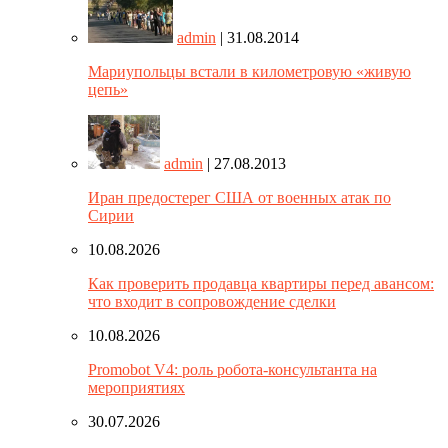
admin
| 31.08.2014
Мариупольцы встали в километровую «живую
цепь»
admin
| 27.08.2013
Иран предостерег США от военных атак по
Сирии
10.08.2026
Как проверить продавца квартиры перед авансом:
что входит в сопровождение сделки
10.08.2026
Promobot V4: роль робота-консультанта на
мероприятиях
30.07.2026