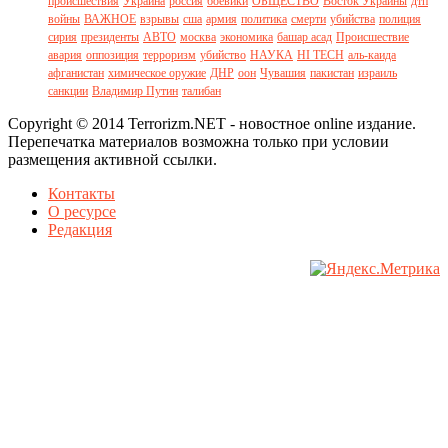
происшествия
Украина
россия
боевики
ОБЩЕСТВО
Восток Украины
дтп
войны
ВАЖНОЕ
взрывы
сша
армия
политика
смерти
убийства
полиция
сирия
президенты
АВТО
москва
экономика
башар асад
Происшествие
авария
оппозиция
терроризм
убийство
НАУКА
HI TECH
аль-каида
афганистан
химическое оружие
ДНР
оон
Чувашия
пакистан
израиль
санкции
Владимир Путин
талибан
Copyright © 2014 Terrorizm.NET - новостное online издание.
Перепечатка материалов возможна только при условии
размещения активной ссылки.
Контакты
О ресурсе
Редакция