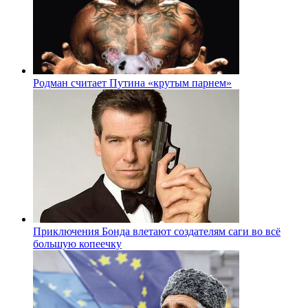
Родман считает Путина «крутым парнем»
Приключения Бонда влетают создателям саги во всё
большую копеечку