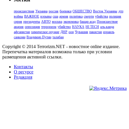
происшествия
Украина
россия
боевики
ОБЩЕСТВО
Восток Украины
дтп
войны
ВАЖНОЕ
взрывы
сша
армия
политика
смерти
убийства
полиция
сирия
президенты
АВТО
москва
экономика
башар асад
Происшествие
авария
оппозиция
терроризм
убийство
НАУКА
HI TECH
аль-каида
афганистан
химическое оружие
ДНР
оон
Чувашия
пакистан
израиль
санкции
Владимир Путин
талибан
Copyright © 2014 Terrorizm.NET - новостное online издание.
Перепечатка материалов возможна только при условии
размещения активной ссылки.
Контакты
О ресурсе
Редакция