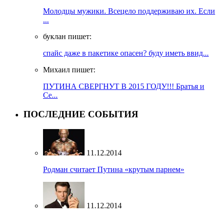
Молодцы мужики. Всецело поддерживаю их. Если
...
буклан пишет:
спайс даже в пакетике опасен? буду иметь ввид...
Михаил пишет:
ПУТИНА СВЕРГНУТ В 2015 ГОДУ!!! Братья и
Се...
ПОСЛЕДНИЕ СОБЫТИЯ
11.12.2014
Родман считает Путина «крутым парнем»
11.12.2014