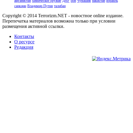
афганистан
химическое оружие
ДНР
оон
Чувашия
пакистан
израиль
санкции
Владимир Путин
талибан
Copyright © 2014 Terrorizm.NET - новостное online издание.
Перепечатка материалов возможна только при условии
размещения активной ссылки.
Контакты
О ресурсе
Редакция