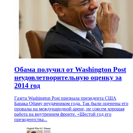
Обама получил от Washington Post
неудовлетворительную оценку за
2014 год
Газета Washington Post признала президента США
Барака Обаму неудачником года. Так были оценены его
провалы на международной арене, не совсем хорошая
работа на внутреннем фронте. «Шестой год его
президентства...