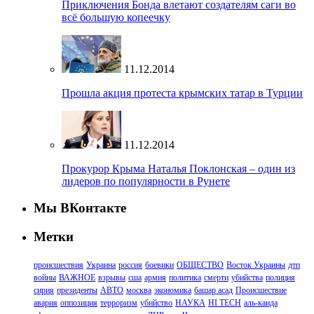
Приключения Бонда влетают создателям саги во
всё большую копеечку
11.12.2014
Прошла акция протеста крымских татар в Турции
11.12.2014
Прокурор Крыма Наталья Поклонская – один из
лидеров по популярности в Рунете
Мы ВКонтакте
Метки
происшествия
Украина
россия
боевики
ОБЩЕСТВО
Восток Украины
дтп
войны
ВАЖНОЕ
взрывы
сша
армия
политика
смерти
убийства
полиция
сирия
президенты
АВТО
москва
экономика
башар асад
Происшествие
авария
оппозиция
терроризм
убийство
НАУКА
HI TECH
аль-каида