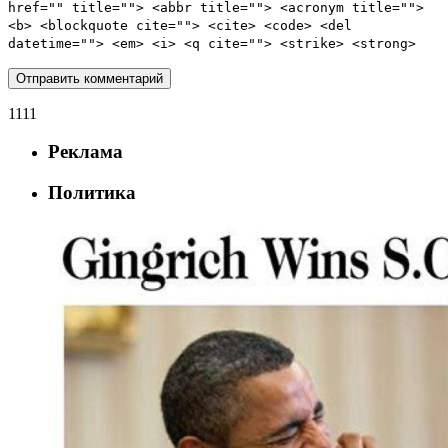
href="" title=""> <abbr title=""> <acronym title="">
<b> <blockquote cite=""> <cite> <code> <del
datetime=""> <em> <i> <q cite=""> <strike> <strong>
1111
Реклама
Политика