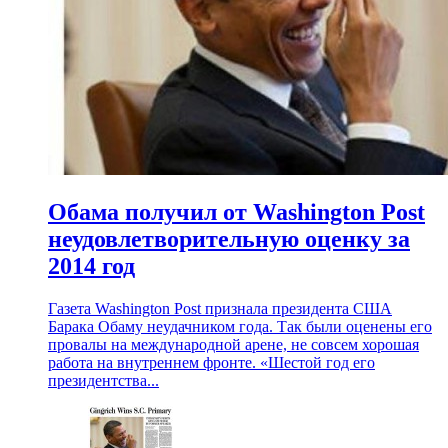
Обама получил от Washington Post
неудовлетворительную оценку за
2014 год
Газета Washington Post признала президента США
Барака Обаму неудачником года. Так были оценены его
провалы на международной арене, не совсем хорошая
работа на внутреннем фронте. «Шестой год его
президентства...