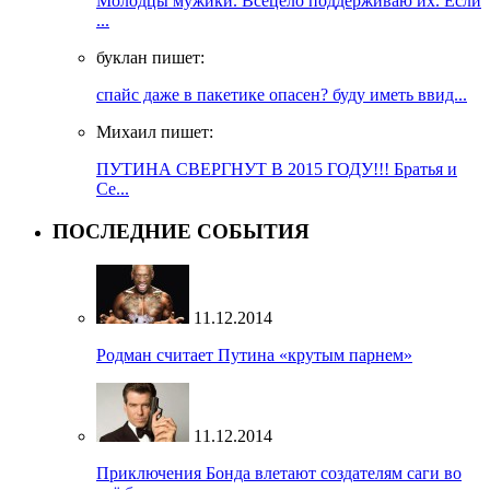
Молодцы мужики. Всецело поддерживаю их. Если
...
буклан пишет:
спайс даже в пакетике опасен? буду иметь ввид...
Михаил пишет:
ПУТИНА СВЕРГНУТ В 2015 ГОДУ!!! Братья и
Се...
ПОСЛЕДНИЕ СОБЫТИЯ
11.12.2014
Родман считает Путина «крутым парнем»
11.12.2014
Приключения Бонда влетают создателям саги во