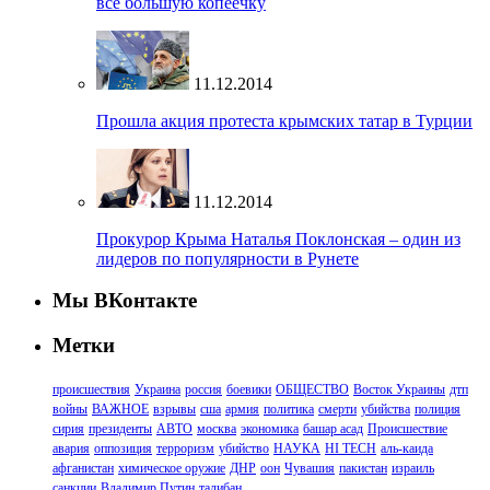
всё большую копеечку
11.12.2014
Прошла акция протеста крымских татар в Турции
11.12.2014
Прокурор Крыма Наталья Поклонская – один из
лидеров по популярности в Рунете
Мы ВКонтакте
Метки
происшествия
Украина
россия
боевики
ОБЩЕСТВО
Восток Украины
дтп
войны
ВАЖНОЕ
взрывы
сша
армия
политика
смерти
убийства
полиция
сирия
президенты
АВТО
москва
экономика
башар асад
Происшествие
авария
оппозиция
терроризм
убийство
НАУКА
HI TECH
аль-каида
афганистан
химическое оружие
ДНР
оон
Чувашия
пакистан
израиль
санкции
Владимир Путин
талибан