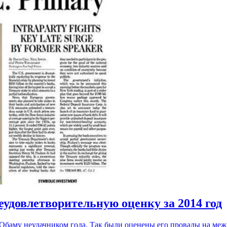
еудовлетворительную оценку за 2014 год
 Обаму неудачником года. Так были оценены его провалы на меж