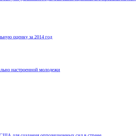
льную оценку за 2014 год
ально настроенной молодежи
 США для создания оппозиционных сил в стране