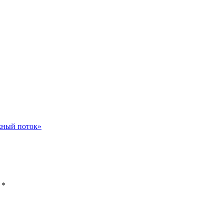
жный поток»
ы
*