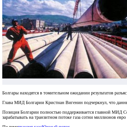
Болгары находятся в томительном ожидании результатов разъя
Глава МИД Болгарии Кристиан Вигенин подчеркнул, что данны
Позиция Болгарии полностью поддерживается главной МИД Серб
зарабатывать на транзитном потоке газа сотни миллионов евро
По теме
транзит газа
Южный поток