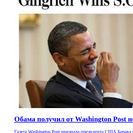
Обама получил от Washington Post н
Газета Washington Post признала президента США Барака