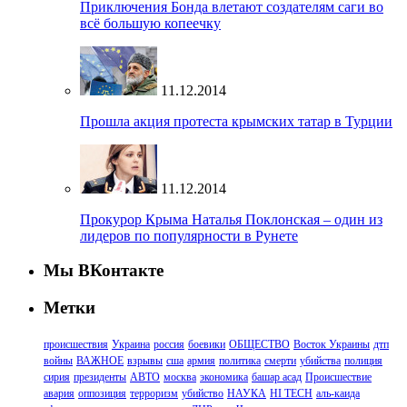
Приключения Бонда влетают создателям саги во
всё большую копеечку
11.12.2014
Прошла акция протеста крымских татар в Турции
11.12.2014
Прокурор Крыма Наталья Поклонская – один из
лидеров по популярности в Рунете
Мы ВКонтакте
Метки
происшествия
Украина
россия
боевики
ОБЩЕСТВО
Восток Украины
дтп
войны
ВАЖНОЕ
взрывы
сша
армия
политика
смерти
убийства
полиция
сирия
президенты
АВТО
москва
экономика
башар асад
Происшествие
авария
оппозиция
терроризм
убийство
НАУКА
HI TECH
аль-каида