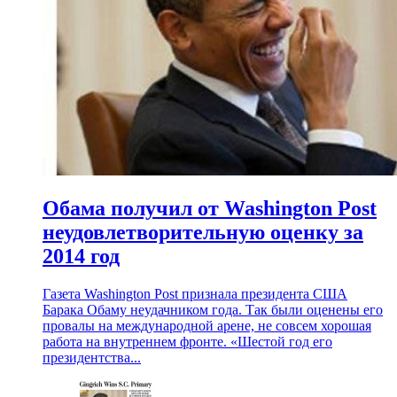
Обама получил от Washington Post
неудовлетворительную оценку за
2014 год
Газета Washington Post признала президента США
Барака Обаму неудачником года. Так были оценены его
провалы на международной арене, не совсем хорошая
работа на внутреннем фронте. «Шестой год его
президентства...