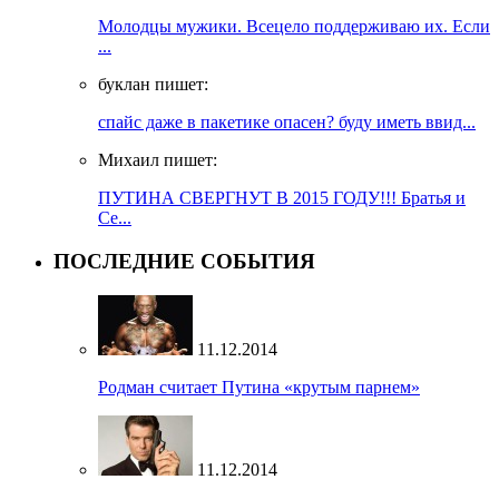
Молодцы мужики. Всецело поддерживаю их. Если
...
буклан пишет:
спайс даже в пакетике опасен? буду иметь ввид...
Михаил пишет:
ПУТИНА СВЕРГНУТ В 2015 ГОДУ!!! Братья и
Се...
ПОСЛЕДНИЕ СОБЫТИЯ
11.12.2014
Родман считает Путина «крутым парнем»
11.12.2014