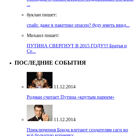
...
буклан пишет:
спайс даже в пакетике опасен? буду иметь ввид...
Михаил пишет:
ПУТИНА СВЕРГНУТ В 2015 ГОДУ!!! Братья и
Се...
ПОСЛЕДНИЕ СОБЫТИЯ
11.12.2014
Родман считает Путина «крутым парнем»
11.12.2014
Приключения Бонда влетают создателям саги во
всё большую копеечку