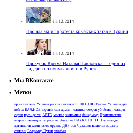
11.12.2014
Прошла акция протеста крымских татар в Турции
11.12.2014
Прокурор Крыма Наталья Поклонская – один из
лидеров по популярности в Рунете
Мы ВКонтакте
Метки
происшествия
Украина
россия
боевики
ОБЩЕСТВО
Восток Украины
дтп
войны
ВАЖНОЕ
взрывы
сша
армия
политика
смерти
убийства
полиция
сирия
президенты
АВТО
москва
экономика
башар асад
Происшествие
авария
оппозиция
терроризм
убийство
НАУКА
HI TECH
аль-каида
афганистан
химическое оружие
ДНР
оон
Чувашия
пакистан
израиль
санкции
Владимир Путин
талибан