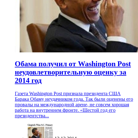
Обама получил от Washington Post
неудовлетворительную оценку за
2014 год
Газета Washington Post признала президента США
Барака Обаму неудачником года. Так были оценены его
провалы на международной арене, не совсем хорошая
работа на внутреннем фронте. «Шестой год его
президентства...