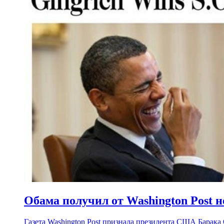
Обама получил от Washington Post н
Газета Washington Post признала президента США Барака