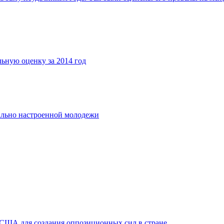
льную оценку за 2014 год
ально настроенной молодежи
 США для создания оппозиционных сил в стране