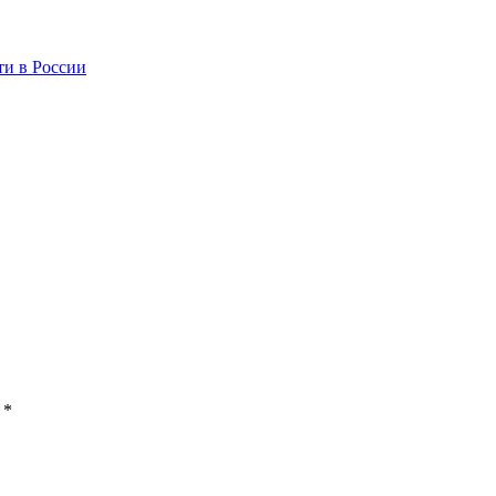
ти в России
ы
*