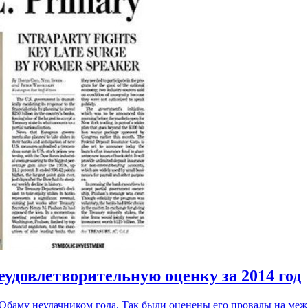
еудовлетворительную оценку за 2014 год
 Обаму неудачником года. Так были оценены его провалы на меж