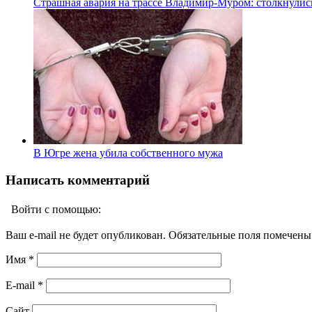
Страшная авария на трассе Владимир-Муром: столкнули
В Югре жена убила собственного мужа
Написать комментарий
Войти с помощью:
Ваш e-mail не будет опубликован. Обязательные поля помечен
Имя
*
E-mail
*
Сайт