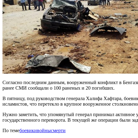
Согласно последним данным, вооруженный конфликт в Бенгази 
ранее СМИ сообщали о 100 раненых и 20 погибших.
В пятницу, под руководством генерала Халифа Хафтара, боеви
исламистов, что перетекло в крупное вооруженное столкновен
Нужно заметить, что упомянутый генерал принимал активное у
государственного переворота. В текущей же операции были за
По теме
боевики
войны
смерти