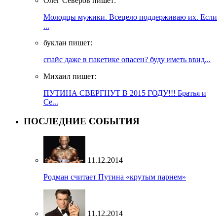
Олег Северов пишет:
Молодцы мужики. Всецело поддерживаю их. Если
...
буклан пишет:
спайс даже в пакетике опасен? буду иметь ввид...
Михаил пишет:
ПУТИНА СВЕРГНУТ В 2015 ГОДУ!!! Братья и
Се...
ПОСЛЕДНИЕ СОБЫТИЯ
11.12.2014
Родман считает Путина «крутым парнем»
11.12.2014