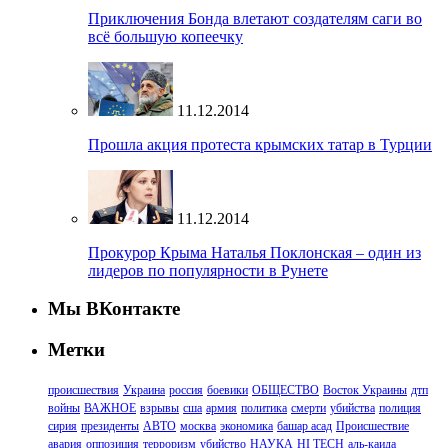
Приключения Бонда влетают создателям саги во
всё большую копеечку
11.12.2014
Прошла акция протеста крымских татар в Турции
11.12.2014
Прокурор Крыма Наталья Поклонская – один из
лидеров по популярности в Рунете
Мы ВКонтакте
Метки
происшествия
Украина
россия
боевики
ОБЩЕСТВО
Восток Украины
дтп
войны
ВАЖНОЕ
взрывы
сша
армия
политика
смерти
убийства
полиция
сирия
президенты
АВТО
москва
экономика
башар асад
Происшествие
авария
оппозиция
терроризм
убийство
НАУКА
HI TECH
аль-каида