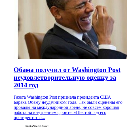
Обама получил от Washington Post
неудовлетворительную оценку за
2014 год
Газета Washington Post признала президента США
Барака Обаму неудачником года. Так были оценены его
провалы на международной арене, не совсем хорошая
работа на внутреннем фронте. «Шестой год его
президентства...