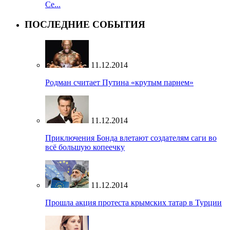
Се...
ПОСЛЕДНИЕ СОБЫТИЯ
11.12.2014
Родман считает Путина «крутым парнем»
11.12.2014
Приключения Бонда влетают создателям саги во
всё большую копеечку
11.12.2014
Прошла акция протеста крымских татар в Турции