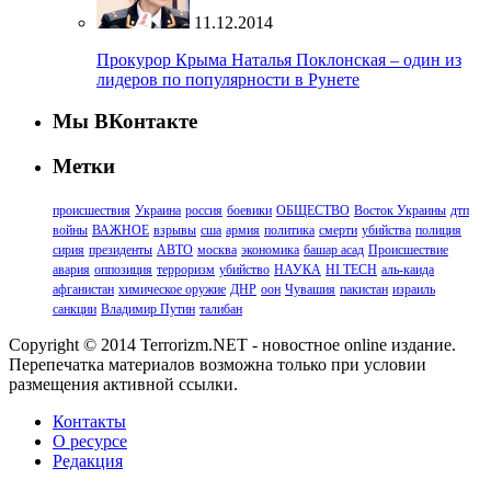
11.12.2014
Прокурор Крыма Наталья Поклонская – один из
лидеров по популярности в Рунете
Мы ВКонтакте
Метки
происшествия
Украина
россия
боевики
ОБЩЕСТВО
Восток Украины
дтп
войны
ВАЖНОЕ
взрывы
сша
армия
политика
смерти
убийства
полиция
сирия
президенты
АВТО
москва
экономика
башар асад
Происшествие
авария
оппозиция
терроризм
убийство
НАУКА
HI TECH
аль-каида
афганистан
химическое оружие
ДНР
оон
Чувашия
пакистан
израиль
санкции
Владимир Путин
талибан
Copyright © 2014 Terrorizm.NET - новостное online издание.
Перепечатка материалов возможна только при условии
размещения активной ссылки.
Контакты
О ресурсе
Редакция