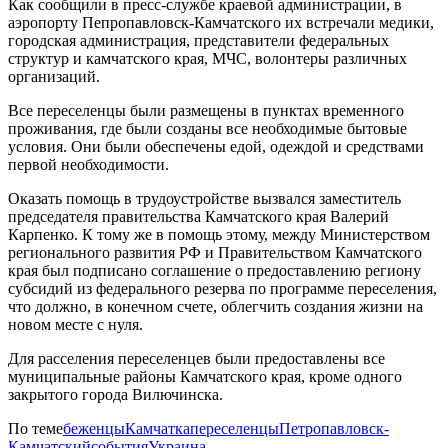
Как сообщили в пресс-службе краевой администрации, в
аэропорту Пепропавловск-Камчатского их встречали медики,
городская администрация, представители федеральных
структур и камчатского края, МЧС, волонтеры различных
организаций.
Все переселенцы были размещены в пунктах временного
проживания, где были созданы все необходимые бытовые
условия. Они были обеспечены едой, одеждой и средствами
первой необходимости.
Оказать помощь в трудоустройстве вызвался заместитель
председателя правительства Камчатского края Валерий
Карпенко. К тому же в помощь этому, между Министерством
регионального развития РФ и Правительством Камчатского
края был подписано соглашение о предоставлению региону
субсидий из федерального резерва по программе переселения,
что должно, в конечном счете, облегчить создания жизни на
новом месте с нуля.
Для расселения переселенцев были предоставлены все
муниципальные районы Камчатского края, кроме одного
закрытого города Вилючинска.
По теме
беженцы
Камчатка
переселенцы
Петропавловск-
Камчатский
события
Украина