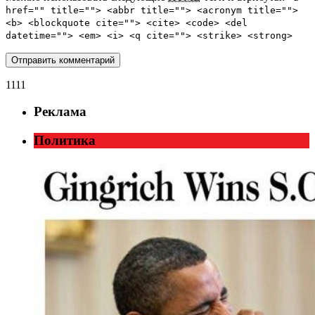
href="" title=""> <abbr title=""> <acronym title="">
<b> <blockquote cite=""> <cite> <code> <del
datetime=""> <em> <i> <q cite=""> <strike> <strong>
1111
Реклама
Политика