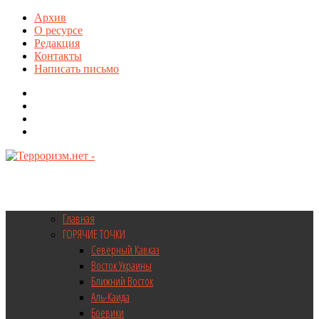
Архив
О ресурсе
Редакция
Контакты
Написать письмо
Главная
ГОРЯЧИЕ ТОЧКИ
Северный Кавказ
Восток Украины
Ближний Восток
Аль-Каида
Боевики