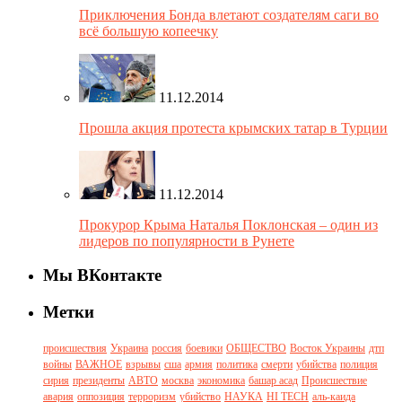
Приключения Бонда влетают создателям саги во
всё большую копеечку
11.12.2014
Прошла акция протеста крымских татар в Турции
11.12.2014
Прокурор Крыма Наталья Поклонская – один из
лидеров по популярности в Рунете
Мы ВКонтакте
Метки
происшествия
Украина
россия
боевики
ОБЩЕСТВО
Восток Украины
дтп
войны
ВАЖНОЕ
взрывы
сша
армия
политика
смерти
убийства
полиция
сирия
президенты
АВТО
москва
экономика
башар асад
Происшествие
авария
оппозиция
терроризм
убийство
НАУКА
HI TECH
аль-каида