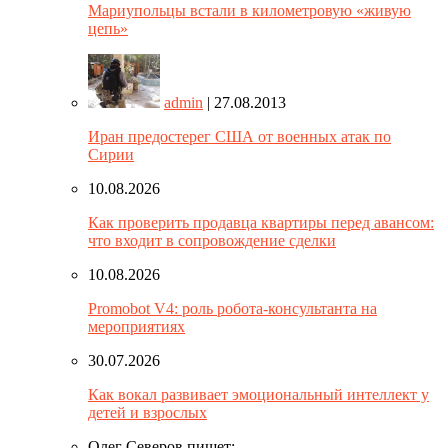
Мариупольцы встали в километровую «живую
цепь»
admin
| 27.08.2013
Иран предостерег США от военных атак по
Сирии
10.08.2026
Как проверить продавца квартиры перед авансом:
что входит в сопровождение сделки
10.08.2026
Promobot V4: роль робота-консультанта на
мероприятиях
30.07.2026
Как вокал развивает эмоциональный интеллект у
детей и взрослых
Олег Северов пишет: