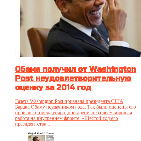
Обама получил от Washington
Post неудовлетворительную
оценку за 2014 год
Газета Washington Post признала президента США
Барака Обаму неудачником года. Так были оценены его
провалы на международной арене, не совсем хорошая
работа на внутреннем фронте. «Шестой год его
президентства...