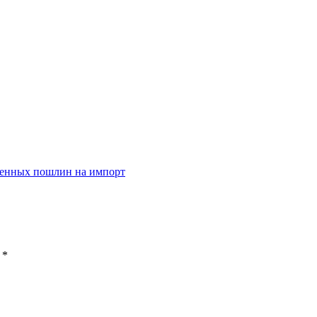
женных пошлин на импорт
ы
*