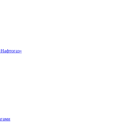
«Нафтогаз»
агами